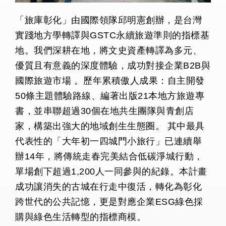
「旅庫彰化」由國際領隊邱明憲創辦，是台灣
實踐地方學轉譯與GSTC永續旅遊準則的指標基
地。我們深耕在地，將文史資產轉譯為多元、
優質且有意義的深度體驗，成功對接企業B2B與
國際旅遊市場 。歷年累積傲人成果：自主開發
50條主題體驗路線、編著出版21本地方旅遊專
書，並串聯超過30個在地共生團隊與青創店
家，構築出強大的地域創生生態圈。 其中最具
代表性的「大年初一四城門小旅行」已連續舉
辦14年，將傳統走春完美結合低碳淨城行動，
單場創下超過1,200人一同參與的紀錄。本計畫
成功讓消失的古城在行走中復活，轉化為彰化
跨世代的公共記憶，更是對應企業ESG綠色採
購與綠色生活轉型的指標商模。