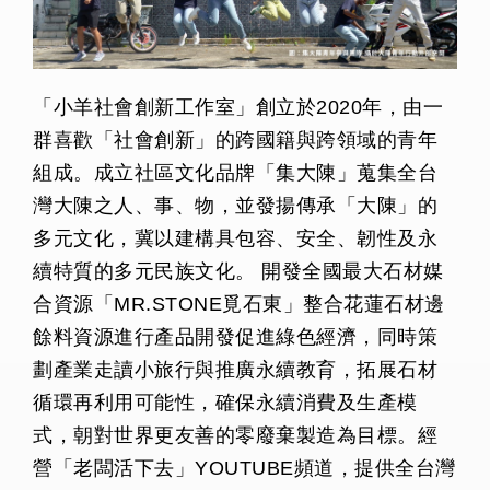
「小羊社會創新工作室」創立於2020年，由一
群喜歡「社會創新」的跨國籍與跨領域的青年
組成。成立社區文化品牌「集大陳」蒐集全台
灣大陳之人、事、物，並發揚傳承「大陳」的
多元文化，冀以建構具包容、安全、韌性及永
續特質的多元民族文化。 開發全國最大石材媒
合資源「MR.STONE覓石東」整合花蓮石材邊
餘料資源進行產品開發促進綠色經濟，同時策
劃產業走讀小旅行與推廣永續教育，拓展石材
循環再利用可能性，確保永續消費及生產模
式，朝對世界更友善的零廢棄製造為目標。經
營「老闆活下去」YOUTUBE頻道，提供全台灣