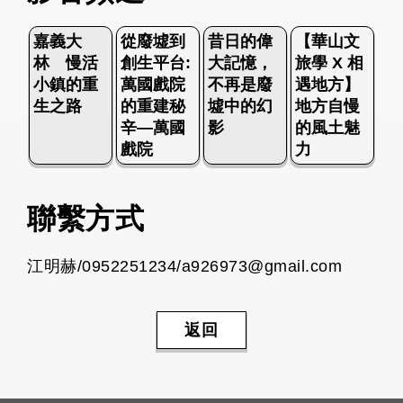
嘉義大
從廢墟到
昔日的偉
【華山文
林 慢活
創生平台:
大記憶，
旅學 X 相
小鎮的重
萬國戲院
不再是廢
遇地方】
生之路
的重建秘
墟中的幻
地方自慢
辛—萬國
影
的風土魅
戲院
力
聯繫方式
江明赫/0952251234/a926973@gmail.com
返回