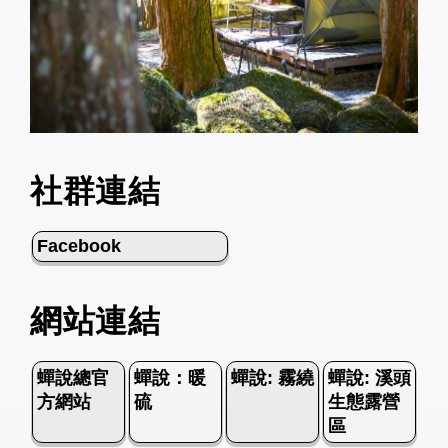
社群連結
Facebook
網站連結
蟬說總官
蟬說：暖
蟬說: 霧繞
蟬說: 溪頭
方網站
硫
生態露營
區