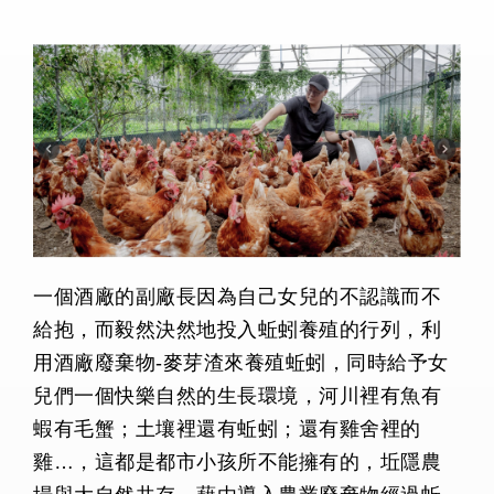
一個酒廠的副廠長因為自己女兒的不認識而不
給抱，而毅然決然地投入蚯蚓養殖的行列，利
用酒廠廢棄物-麥芽渣來養殖蚯蚓，同時給予女
兒們一個快樂自然的生長環境，河川裡有魚有
蝦有毛蟹；土壤裡還有蚯蚓；還有雞舍裡的
雞…，這都是都市小孩所不能擁有的，坵隱農