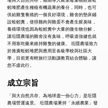
場與大自然共存，藉由導入農業廢棄物經過蚯
蚓堆肥產生種植有機蔬果的養分，同時，也可
供給雞隻養殖的一個良好環境，雞舍的墊床鋪
設蚯蚓糞，使得雞肉與雞蛋不會產生腥臭味，
養殖環境也因為蚯蚓糞中大量的微生物分解，
讓坵隱農場的雞舍沒有臭味，呼吸道強健也就
不用靠吃藥來維持雞隻的健康。 坵隱農場致力
於推廣蚯蚓堆肥與應用至各級學校與社區大
學，目前更有輕旅行活動讓教育結合體驗，讓
您不虛此行。
成立宗旨
「與大自然共存、為地球盡一份心力」是坵隱
農場營運遠景。 坵隱農場秉持「永續農業」發