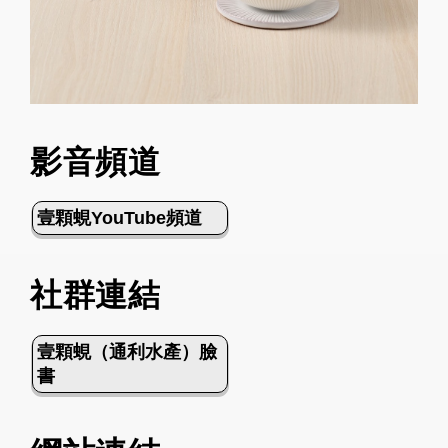
影音頻道
壹顆蜆YouTube頻道
社群連結
壹顆蜆（通利水產）臉
書