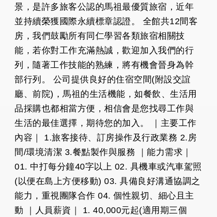
景，是許多旅客公認的馬祖最優質旅宿，近年
並持續榮獲國際永續標章認證。 全館共12間客
房，我們鼓勵所有同仁學習各類旅宿相關技
能，若你對工作充滿熱誠，歡迎加入我們的行
列，隨著工作技能的熟練，將有機會晉身為幹
部行列。 公司提供良好的住宿空間(附設交誼
廳、前院)，馬祖的生活機能，如餐飲、生活用
品採購也都相當方便，相信會是您找尋工作與
生活的最佳選擇，期待您的加入。 ｜主要工作
內容｜ 1.旅客接待、訂房操作及行政業務 2.房
間/環境清潔 3.餐點製作與服務 ｜能力需求｜
01. 中打每分鐘40字以上 02. 具機車或汽車駕照
(以便在島上方便移動) 03. 具備良好溝通協調之
能力，重視團隊合作 04. 個性親切、細心且主
動 ｜人員薪資｜ 1. 40,000元起(適用期三個