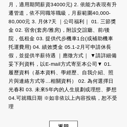
月，適用期間薪資34000元) 2. 依能力表現有升
遷管道，依不同職等職級，月薪範圍40,000-
80,000元 3. 月休7天 ｜公司福利｜ 01. 三節獎
金 02. 宿舍(套房/雅房)，附設交誼廳、前/後
院，低租金 03. 提供代步機車1台(或補助機車
托運費用) 04. 績效獎金 05.1-2月可申請休長
假，並提供半薪待遇 ｜應徵方式｜ ▼請詳細備
妥下列資料，以E-mail方式寄至本公司▼ 01.
履歷資料（基本資料、學經歷、自我介紹、照
片與連絡方式等…相關資料） 02. 為何選擇日
光春和 03. 未來5年內的人生規劃或理想、夢想
04.可就職日期 ※如非依以上內容投稿，恕不受
理
返回