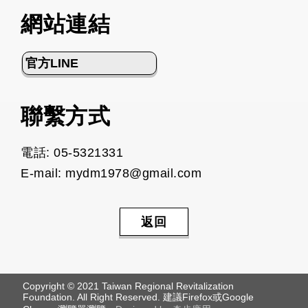
網站連結
官方LINE
聯繫方式
電話: 05-5321331
E-mail: mydm1978@gmail.com
返回
Copyright © 2021 Taiwan Regional Revitalization
Foundation. All Right Reserved. 建議Firefox或Google