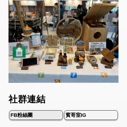
社群連結
FB粉絲團
賓哥室IG