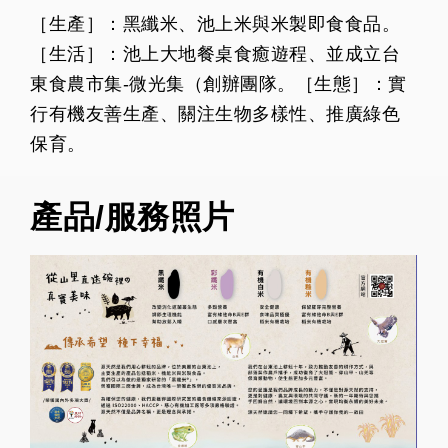
［生產］：黑纖米、池上米與米製即食食品。
［生活］：池上大地餐桌食癒遊程、並成立台
東食農市集-微光集（創辦團隊。［生態］：實
行有機友善生產、關注生物多樣性、推廣綠色
保育。
產品/服務照片