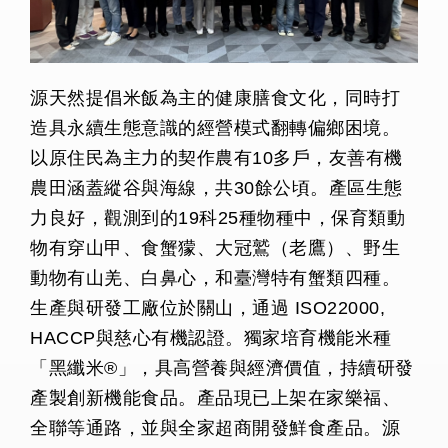
源天然提倡米飯為主的健康膳食文化，同時打
造具永續生態意識的經營模式翻轉偏鄉困境。
以原住民為主力的契作農有10多戶，友善有機
農田涵蓋縱谷與海線，共30餘公頃。產區生態
力良好，觀測到的19科25種物種中，保育類動
物有穿山甲、食蟹獴、大冠鷲（老鷹）、野生
動物有山羌、白鼻心，和臺灣特有蟹類四種。
生產與研發工廠位於關山，通過 ISO22000,
HACCP與慈心有機認證。獨家培育機能米種
「黑纖米®」，具高營養與經濟價值，持續研發
產製創新機能食品。產品現已上架在家樂福、
全聯等通路，並與全家超商開發鮮食產品。源