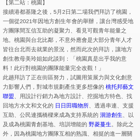
【第二站：桃園】
接續港都基隆之後，5月2日第二場我們拜訪了桃園，
一個從2021年因地方創生年會的舉辦，讓台灣感受地
方團隊間互信互助的凝聚力、看見可觀青年能量之
地。桃園與台北比鄰，不意外應會是大部分青年人才
皆往台北而去就業的景況，然而此次的拜訪，讓地方
創生教母美玲姐如此談到：「桃園真是出乎我的意
料！此行對桃園的團隊能量完全改觀！」
此趟拜訪了正在街區努力，試圖用策展力與文化創意
力影響人們，對城市規劃產生更多想像的
桃托邦藝文
聯盟
、用設計行銷力為地方設計、挖掘地方特色、找
回地方水文和文化的
日日田職物所
、透過串連、支援
互助、公民連攜橋樑來成為支持系統的
洄游創生
、以
及成為桃園青創基地、培訓增能的
野菱蔓生
。除此之
外，因為桃園地方團隊互相的熟識、相挺的進一層關