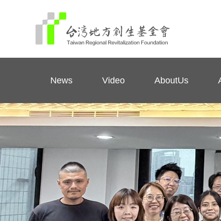
News
Video
AboutUs