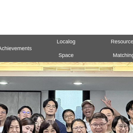
Localog
Resourc
Achievements
Space
Matchin