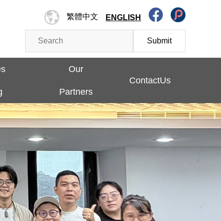
繁體中文
ENGLISH
Submit
es
Our
ContactUs
g
Partners