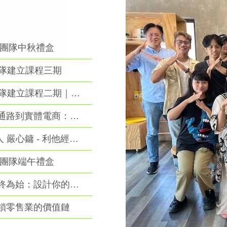
生團隊中秋禮盒
團隊建立課程三期
【築底課程】楊百川老師-團隊建立課程二期｜打造屬於自己的引導力
【2026謝健南大師專班】從通路到實體電商：地方品牌的下一步
【大師講座】善菓集團創辦人 嚴心鏞 - 利他經營 開創綠色餐飲新未來
生團隊端午禮盒
【2026林志垚大師專班】以終為始：設計你的圓滿終局
連鎖零售業的價值鏈