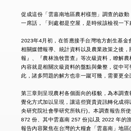
促成這份「雲嘉南地區農村樣態」調查的啟動
一席話，「到處都是空屋，是時候該檢視一下
2023年4月初，在答應接手台灣地方創生基
相關媒體報導、統計資料以及農業政策之後，
報』、『農林漁牧普查』等次級資料，瞭解農
內容就是相關次級資料的盤點與彙整，從中可
此，諸多問題的解方也非一蹴可幾，需要更全
第三章則呈現農村各個面向的樣貌，為本調查
覺化方式加以呈現，讓這些寶貴資訊轉化成得
央研究院社會學研究所執行)。本調查報告所使用的樣
872 份、其中雲嘉南 257 份)以及 2022
報告內容聚焦在台灣的大糧倉「雲嘉南」地區