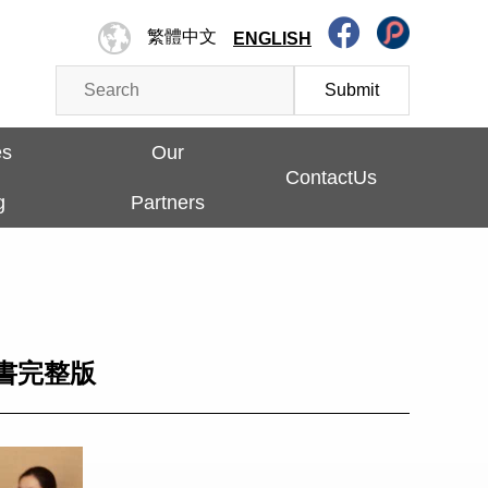
繁體中文
ENGLISH
Submit
es
Our
ContactUs
g
Partners
書完整版