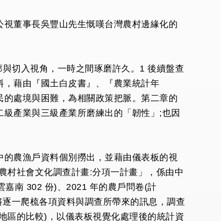
公視董事長吳豐山先生慨嘆台灣農村邊緣化的
廓與切入視角，一時之間琢磨許久。1 後續盤查
料，藉由『國土白皮書』、『農業統計年
民的處境與困難，為相關政策把脈。第二章的
級產業與三級產業所磨練出的「韌性」;也因
中的農漁戶資料個別撈出，並藉由儀表板的視
農村社會文化調查計畫:分項一計畫」，係由中
 302 份)、2021 年的農戶問卷(計
第三章中，將逐一爬梳各項資料與調查所帶來的訊息，調查
地區的比較)，以儀表板視覺化處理後的統計資