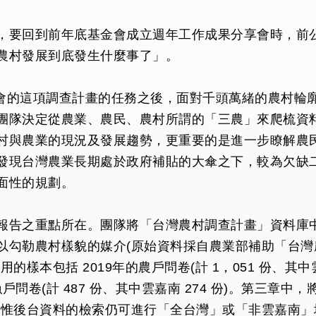
，要回到前年底基金會成立週年工作成果分享會時，前
農村發展到底發生什麼事了」。
金會的這項調查計畫的任務之後，面對千頭萬緒的農村輪
團隊決定從農業、農民、農村所謂的「三農」來爬梳資
村與農業的現況及發展趨勢，更重要的是進一步瞭解農
發現台灣農業長期處於政府補貼的大傘之下，較為欠缺二
面性的規劃。
報告之重點所在。團隊將「台灣農村調查計畫」資料庫
以勾勒農村樣貌的媒介(原始資料採自農業部補助「台灣
本包括 2019年的農戶問卷(計 1，051 份、其中雲嘉南
 年的漁戶問卷(計 487 份、其中雲嘉南 274 份)。
(惟後台資料的檢索仍可進行「全台灣」或「非雲嘉南」