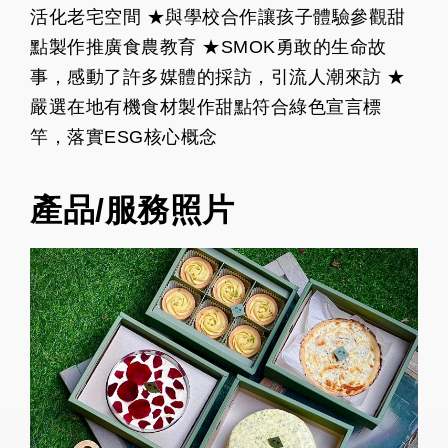
活化老宅空間 ★與學校合作讓孩子體驗參觀甜
點製作推廣食農教育 ★SMOK勇敢的生命故
事，感動了許多媒體的採訪，引流人潮來訪 ★
嚴選在地有機食材製作甜點符合綠色宣言標
竿，落實ESG核心概念
產品/服務照片