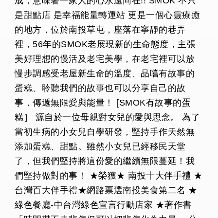
成，意味著一家人的心永遠同在!! SMOK 不只
是甜點店 是幸福能量轉運站 更是一個心靈療癒
的地方，位於南投草屯，座落在寧靜的巷弄
裡，56年的SMOK老展現新的生命態度，主張
美好理想的慢活及老宅美學，在老宅裡可以放
慢步調感受老屋新生命的溫度、品嚐有故事的
蛋糕、聆聽我們的故事也可以分享自己的故
事，傳遞無限愛與能量！ [SMOK有故事的蛋
糕］ 源自於一位母親對女兒的愛與思念。 為了
當初生病的小女兒自學研發，堅持手作天然無
添加蛋糕、甜點。雖然小女兒已經移民天堂
了，但我們堅持將這份愛的繼續無限蔓延！我
們堅持做對的事！ ★榮獲★ 南投十大伴手禮 ★
台灣百大伴手禮★網路票選南投美食第二名 ★
綠色餐廳-中台灣綠色宣言行動店家 ★著作書