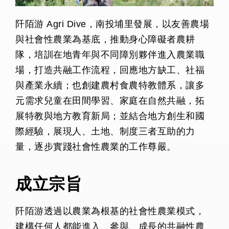
阡陌游 Agri Dive，南投埔里發展，以友善農場
與社會性農業為基底，推動身心障礙者農耕
隊，培訓在地青年與不同障別夥伴進入農業職
場，打造共融工作流程，回應地方缺工、社福
與產業永續；也創建農村食農特教體系，讓多
元需求兒童在田間學習、家庭在自然共融，拓
展特教與地方教育新局；並結合地方創生和國
際經驗，展現人、土地、制度三者互助的力
量，逐步實踐社會性農業的工作尊嚴。
成立宗旨
阡陌游透過以農業為根基的社會性農業模式，
建構任何人都能進入、參與、成長的共融性農