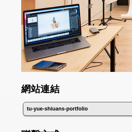
網站連結
tu-yue-shiuans-portfolio