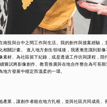
在南投與台中之間工作與生活。我的創作與接案經驗，
化相關計畫。 進入地方創生領域後，我逐漸意識到影像
像素材、為社區留下紀錄，或是透過工作坊與課程，陪
持續嘗試將影像創作、教育推廣與在地合作整合為可長期
為地方發展中穩定而溫柔的一環。
地產業，讓創作者能在地方扎根，並與社區共同成長、