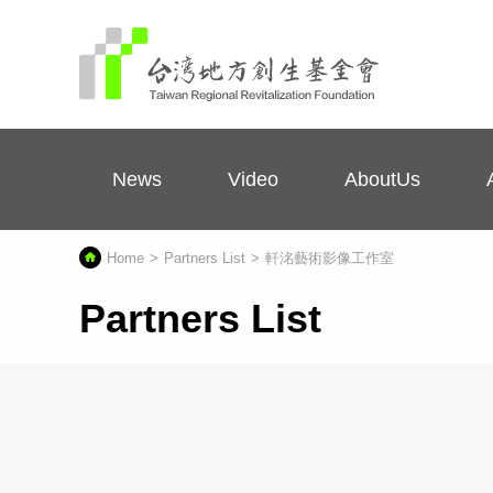
News
Video
AboutUs
Home
Partners List
軒洺藝術影像工作室
Partners List