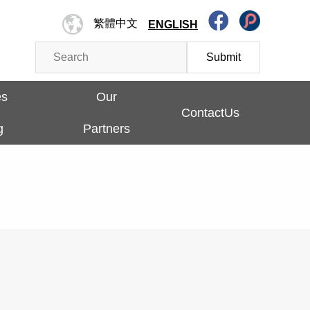
繁體中文
ENGLISH
Submit
es
Our
ContactUs
g
Partners