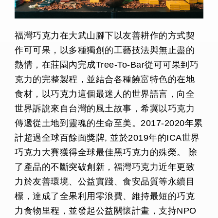
福灣巧克力在大武山腳下以友善耕作的方式契
作可可果，以多種獨創的工藝技法與無止盡的
熱情，在莊園內完成Tree-To-Bar從可可果到巧
克力的完整製程，並結合各種饒富特色的在地
食材，以巧克力這個最迷人的世界語言，向全
世界訴說來自台灣的風土故事，希冀以巧克力
傳遞從土地到靈魂的生命至美。2017-2020年累
計超過全球百餘面獎牌, 並於2019年的ICA世界
巧克力大賽獲得全球最佳黑巧克力的殊榮。 除
了產品的不斷突破創新，福灣巧克力近年更致
力於友善環境、公益實踐、食安品質等永續目
標，達成了全果利用零浪費、維持最短的巧克
力食物里程，並發起公益關懷計畫，支持NPO