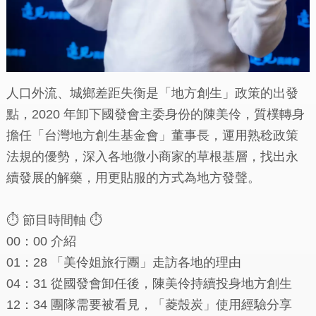
人口外流、城鄉差距失衡是「地方創生」政策的出發
點，2020 年卸下國發會主委身份的陳美伶，質樸轉身
擔任「台灣地方創生基金會」董事長，運用熟稔政策
法規的優勢，深入各地微小商家的草根基層，找出永
續發展的解藥，用更貼服的方式為地方發聲。
⏱ 節目時間軸 ⏱
00：00 介紹
01：28 「美伶姐旅行團」走訪各地的理由
04：31 從國發會卸任後，陳美伶持續投身地方創生
12：34 團隊需要被看見，「菱殼炭」使用經驗分享