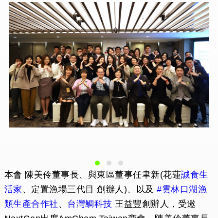
本會 陳美伶董事長、與東區董事任聿新(花蓮
誠食生
活家
、定置漁場三代目 創辦人)、以及
#雲林口湖漁
類生產合作社
、
台灣鯛科技
王益豐創辦人，受邀