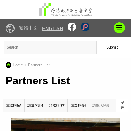
繁體中文
ENGLISH
Submit
Home
Partners List
Partners List
搜
尋