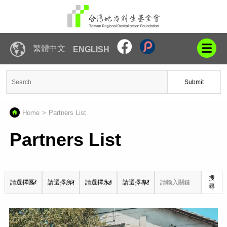
繁體中文
ENGLISH
Submit
Home
Partners List
Partners List
搜
尋