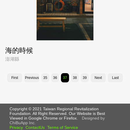
海的時候
澎湖縣
First
Previous
35
36
37
38
39
Next
Last
Copyright © 2021 Taiwan Regional Revitalization
Foundation. All Right Reserved. Our Website is Best
Viewed in Google Chrome or Firefox.
Designed by
ChiBuApp Inc.
Privacy
ContactUs
Terms of Service