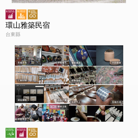
環山雅築民宿
台東縣