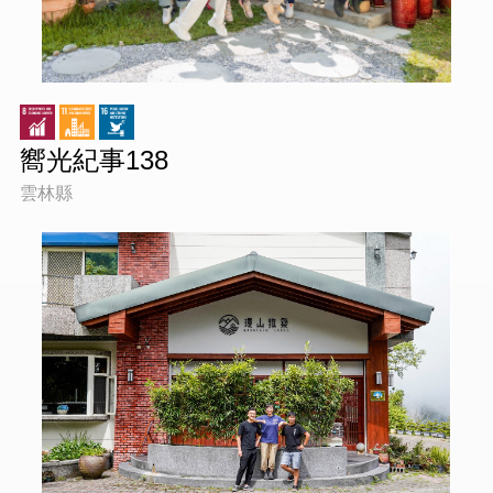
嚮光紀事138
雲林縣