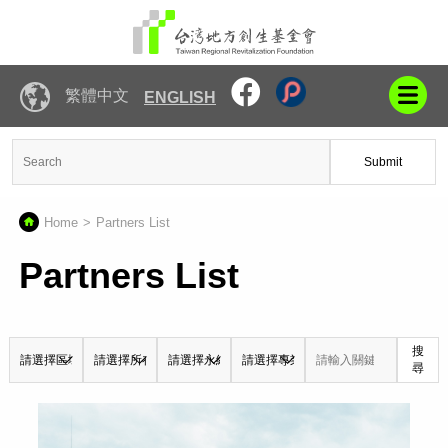
繁體中文
ENGLISH
Submit
Home
Partners List
Partners List
搜
尋