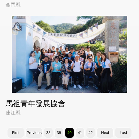
金門縣
馬祖青年發展協會
連江縣
First
Previous
38
39
40
41
42
Next
Last