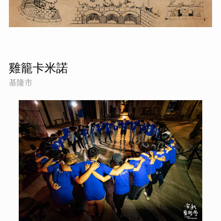
雞籠卡米諾
基隆市