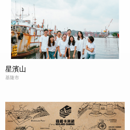
星濱山
基隆市