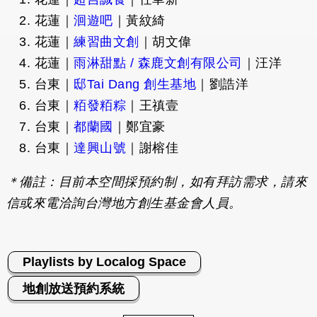
花蓮｜
洄遊吧
｜黃紋綺
花蓮｜
練習曲文創
｜胡文偉
花蓮｜
雨淋甜點 / 森鹿文創有限公司
｜汪洋
台東｜
邸Tai Dang 創生基地
｜劉誥洋
台東｜
粨發粨粽
｜王禛壹
台東｜
都蘭國
｜鄭宜豪
台東｜
達興山號
｜謝榕佳
＊備註：目前本空間採預約制，如有拜訪需求，請來
信或來電洽詢台灣地方創生基金會人員。
Playlists by Localog Space
地創放送預約系統