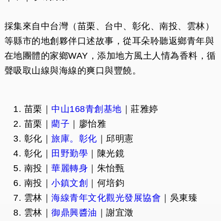
採集來自中台灣（苗栗、台中、彰化、南投、雲林）
等縣市的地創夥伴口述故事，從耳朵聆聽返鄉青年與
在地團體的家鄉WAY，添加地方風土人情為香料，循
聲吸取山線與海線的爽口與豐饒。
苗栗｜
中山168青創基地
｜莊雅婷
苗栗｜
藺子
｜廖怡雅
彰化｜
旅庫。彰化
｜邱明憲
彰化｜
田野勤學
｜陳光鏡
南投｜
華麗轉身
｜朱怡甄
南投｜
小鎮文創
｜何培鈞
雲林｜
海線青年文化觀光發展協會
｜吳東臻
雲林｜
御鼎興醬油
｜謝宜澂